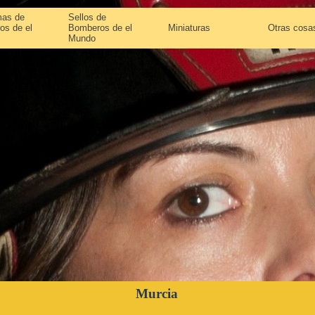
as de
Sellos de
os de el
Bomberos de el
Miniaturas
Otras cosa
Mundo
Murcia