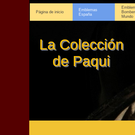
Emblem
Emblemas
Página de inicio
Bomber
España
Mundo
La Colección
de Paqui