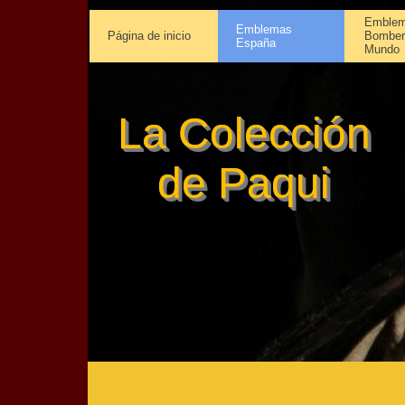
Emblem
Emblemas
Página de inicio
Bomber
España
Mundo
La Colección
de Paqui