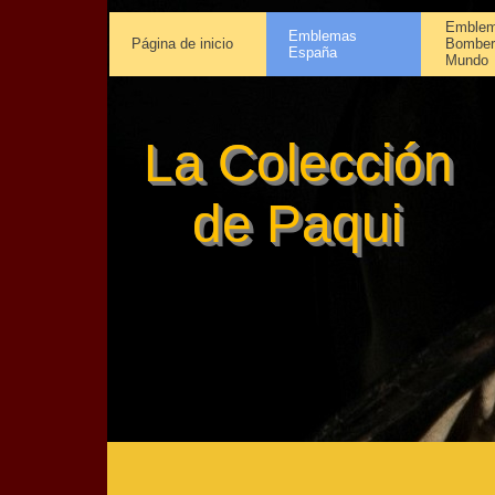
Emblem
Emblemas
Página de inicio
Bomber
España
Mundo
La Colección
de Paqui