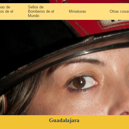
as de
Sellos de
os de el
Bomberos de el
Miniaturas
Otras cosa
Mundo
Guadalajara