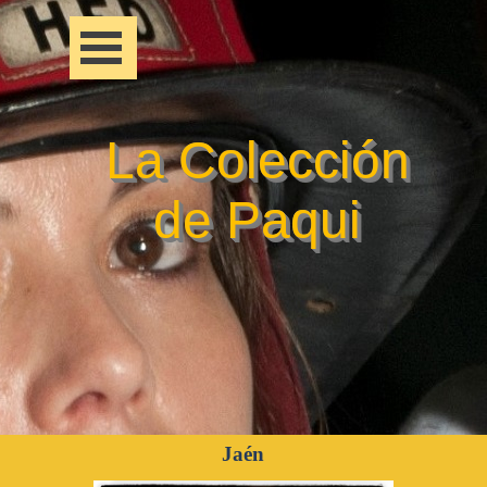
La Colección
de Paqui
Jaén