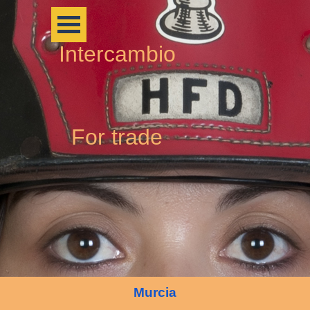
Intercambio
For trade
Murcia