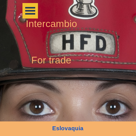
Intercambio
For trade
Eslovaquia