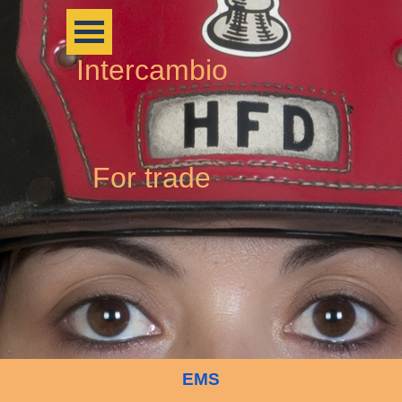
Intercambio
For trade
EMS